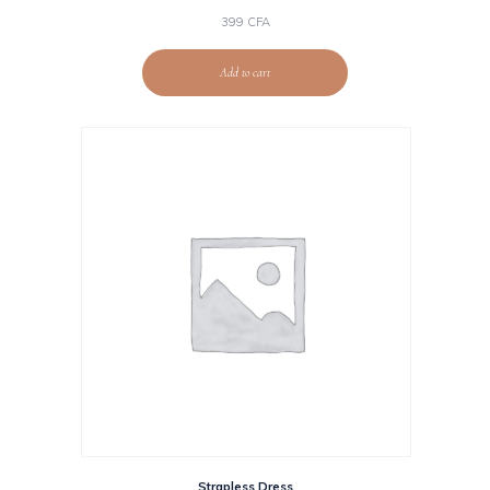
399
CFA
Add to cart
Strapless Dress