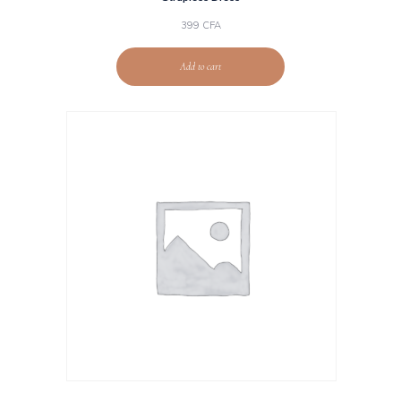
399
CFA
Add to cart