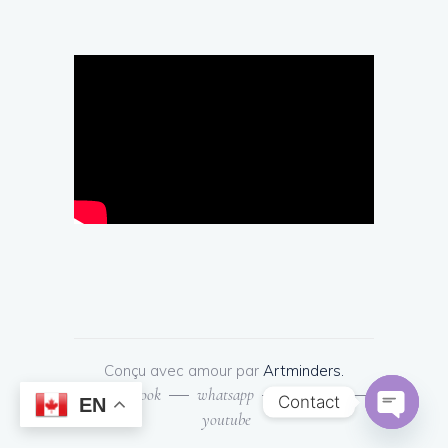
Conçu avec amour par
Artminders.
facebook
whatsapp
Instagram
Contact
EN
youtube
Open