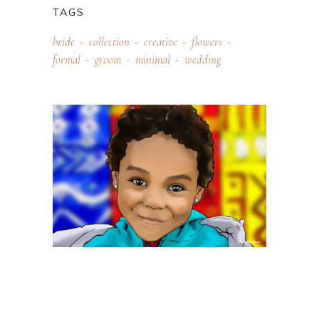
TAGS
bride
collection
creative
flowers
formal
groom
minimal
wedding