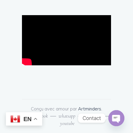
Conçu avec amour par
Artminders.
facebook
whatsapp
Instagram
Contact
EN
youtube
Open
chaty