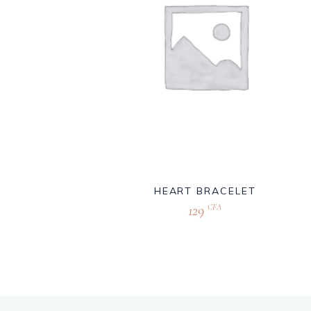
HEART BRACELET
129
CFA