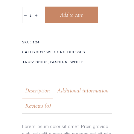
Add to cart
SKU:
124
CATEGORY:
WEDDING DRESSES
TAGS:
BRIDE
,
FASHION
,
WHITE
Description
Additional information
Reviews (0)
Lorem ipsum dolor sit amet. Proin gravida
nibh vel velit auctor aliqueenean sollicitudin,